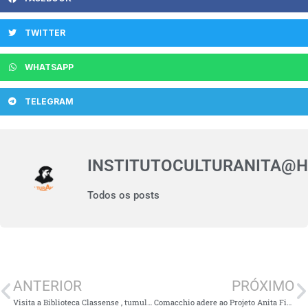
TWITTER
WHATSAPP
TELEGRAM
INSTITUTOCULTURANITA@
Todos os posts
ANTERIOR
PRÓXIMO
Visita a Biblioteca Classense , tumulo de Dante Alighieri e Fazenda em Mandriole.
Comacchio adere ao Projeto Anita Fidelis em cerimônia junto à Comitiva Brasileira na Itália.