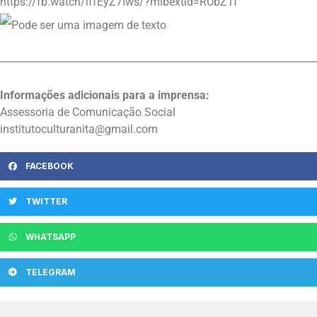
https://fb.watch/lffEyZ7Iws/?mibextid=RUbZ1f
Informações adicionais para a imprensa:
Assessoria de Comunicação Social
institutoculturanita@gmail.com
FACEBOOK
TWITTER
WHATSAPP
TELEGRAM