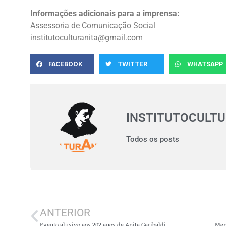
Informações adicionais para a imprensa:
Assessoria de Comunicação Social
institutoculturanita@gmail.com
FACEBOOK
TWITTER
WHATSAPP
INSTITUTOCULT
Todos os posts
ANTERIOR
Evento alusivo aos 202 anos de Anita Garibaldi.
Meno