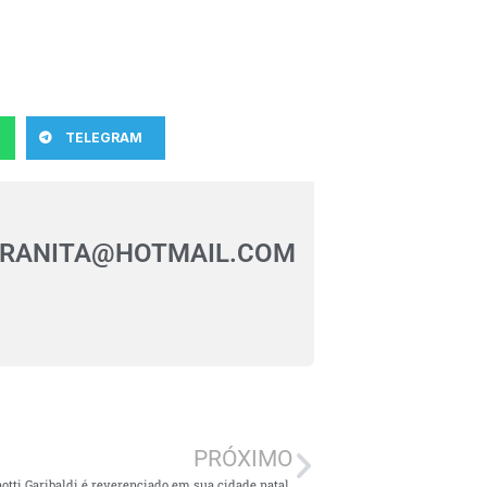
TELEGRAM
URANITA@HOTMAIL.COM
PRÓXIMO
tti Garibaldi é reverenciado em sua cidade natal.