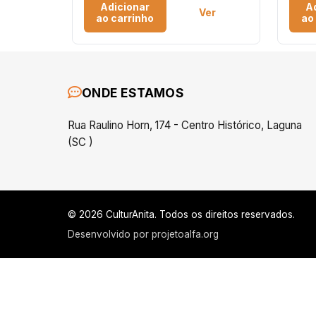
Adicionar
A
Ver
ao carrinho
ao
ONDE ESTAMOS
Rua Raulino Horn, 174 - Centro Histórico, Laguna
(SC )
© 2026 CulturAnita. Todos os direitos reservados.
Desenvolvido por
projetoalfa.org