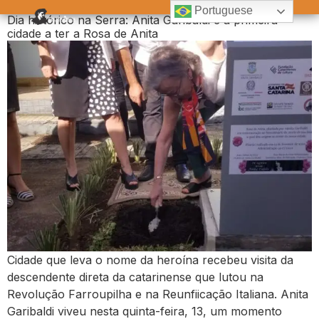
Tag:
Cidade de Anita Garibaldi
Portuguese
Dia histórico na Serra: Anita Garibaldi é a primeira
cidade a ter a Rosa de Anita
Cidade que leva o nome da heroína recebeu visita da
descendente direta da catarinense que lutou na
Revolução Farroupilha e na Reunfiicação Italiana. Anita
Garibaldi viveu nesta quinta-feira, 13, um momento