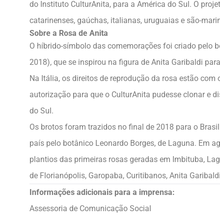
do Instituto CulturAnita, para a América do Sul. O pro
catarinenses, gaúchas, italianas, uruguaias e são-mari
Sobre a Rosa de Anita
O híbrido-símbolo das comemorações foi criado pelo bo
2018), que se inspirou na figura de Anita Garibaldi par
Na Itália, os direitos de reprodução da rosa estão co
autorização para que o CulturAnita pudesse clonar e dis
do Sul.
Os brotos foram trazidos no final de 2018 para o Brasi
país pelo botânico Leonardo Borges, de Laguna. Em ag
plantios das primeiras rosas geradas em Imbituba, La
de Florianópolis, Garopaba, Curitibanos, Anita Garibald
Informações adicionais para a imprensa:
Assessoria de Comunicação Social