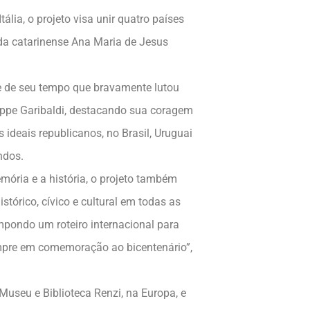
ália, o projeto visa unir quatro países
a catarinense Ana Maria de Jesus
e de seu tempo que bravamente lutou
seppe Garibaldi, destacando sua coragem
ideais republicanos, no Brasil, Uruguai
ndos.
emória e a história, o projeto também
stórico, cívico e cultural em todas as
mpondo um roteiro internacional para
empre em comemoração ao bicentenário”,
Museu e Biblioteca Renzi, na Europa, e