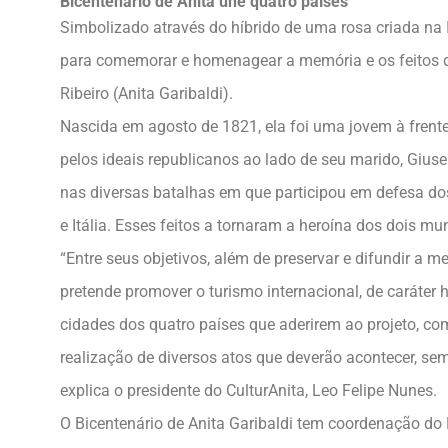
Bicentenário de Anita une quatro países
Simbolizado através do híbrido de uma rosa criada na It
para comemorar e homenagear a memória e os feitos d
Ribeiro (Anita Garibaldi).
Nascida em agosto de 1821, ela foi uma jovem à frent
pelos ideais republicanos ao lado de seu marido, Giu
nas diversas batalhas em que participou em defesa dos 
e Itália. Esses feitos a tornaram a heroína dos dois mu
“Entre seus objetivos, além de preservar e difundir a m
pretende promover o turismo internacional, de caráter hi
cidades dos quatro países que aderirem ao projeto, co
realização de diversos atos que deverão acontecer, s
explica o presidente do CulturAnita, Leo Felipe Nunes.
O Bicentenário de Anita Garibaldi tem coordenação do 