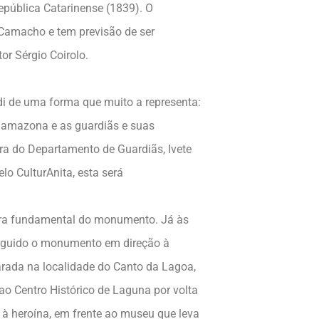
epública Catarinense (1839). O
Camacho e tem previsão de ser
or Sérgio Coirolo.
ldi de uma forma que muito a representa:
 amazona e as guardiãs e suas
ora do Departamento de Guardiãs, Ivete
lo CulturAnita, esta será
dra fundamental do monumento. Já às
 erguido o monumento em direção à
arada na localidade do Canto da Lagoa,
o Centro Histórico de Laguna por volta
à heroína, em frente ao museu que leva